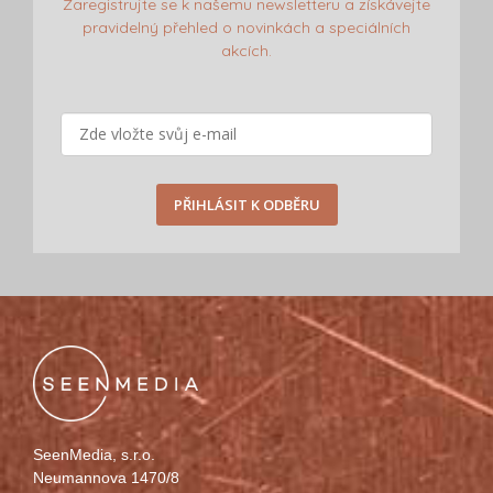
Zaregistrujte se k našemu newsletteru a získávejte
pravidelný přehled o novinkách a speciálních
akcích.
PŘIHLÁSIT K ODBĚRU
SeenMedia, s.r.o.
Neumannova 1470/8