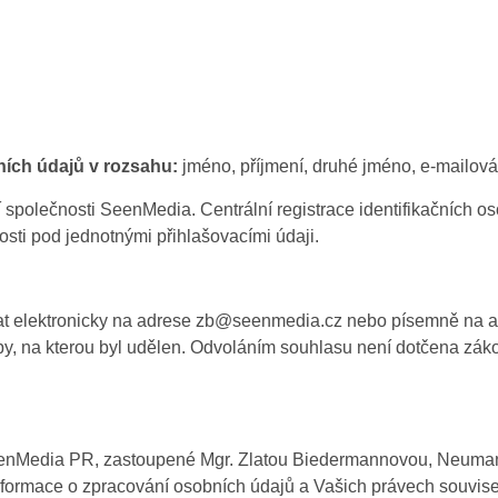
ích údajů v rozsahu:
jméno, příjmení, druhé jméno, e-mailová 
dí společnosti SeenMedia. Centrální registrace identifikačních 
osti pod jednotnými přihlašovacími údaji.
lat elektronicky na adrese zb@seenmedia.cz nebo písemně na a
y, na kterou byl udělen. Odvoláním souhlasu není dotčena zák
enMedia PR, zastoupené Mgr. Zlatou Biedermannovou, Neuman
formace o zpracování osobních údajů a Vašich právech souvise