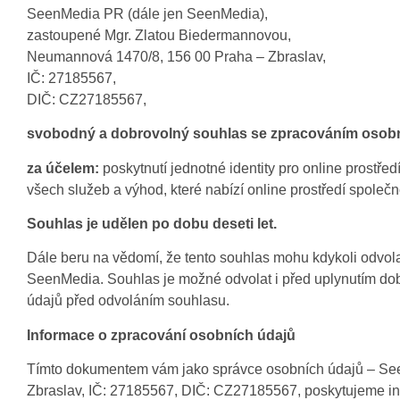
SeenMedia PR (dále jen SeenMedia),
zastoupené Mgr. Zlatou Biedermannovou,
Neumannová 1470/8, 156 00 Praha – Zbraslav,
IČ: 27185567,
DIČ: CZ27185567,
svobodný a dobrovolný souhlas se zpracováním osobn
za účelem:
poskytnutí jednotné identity pro online prostře
všech služeb a výhod, které nabízí online prostředí společn
Souhlas je udělen po dobu deseti let.
Dále beru na vědomí, že tento souhlas mohu kdykoli odvo
SeenMedia. Souhlas je možné odvolat i před uplynutím dob
údajů před odvoláním souhlasu.
Informace o zpracování osobních údajů
Tímto dokumentem vám jako správce osobních údajů – Se
Zbraslav, IČ: 27185567, DIČ: CZ27185567, poskytujeme in