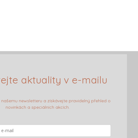
ejte aktuality v e-mailu
k našemu newsletteru a získávejte pravidelný přehled o
novinkách a speciálních akcích.