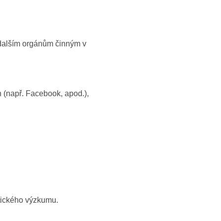
 dalším orgánům činným v
n (např. Facebook, apod.),
tického výzkumu.