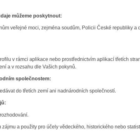
 údaje můžeme poskytnout:
nům veřejné moci, zejména soudům, Policii České republiky a
filu v rámci aplikace nebo prostřednictvím aplikací třetích stra
ní a v rozsahu dle Vašich pokynů.
rodním společnostem:
ávat do třetích zemí ani nadnárodních společností.
jů:
rozhodování.
ájmu a použity pro účely vědeckého, historického nebo statis