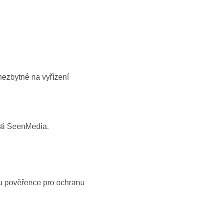
ezbytné na vyřízení
sti SeenMedia.
 u pověřence pro ochranu