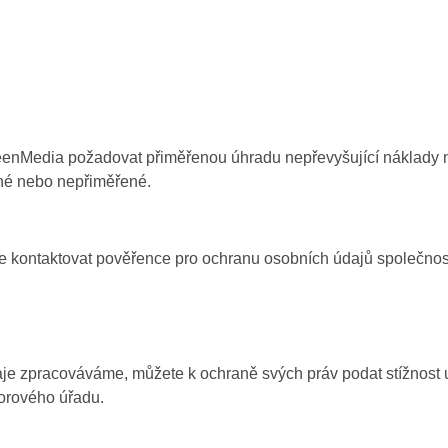
eenMedia požadovat přiměřenou úhradu nepřevyšující náklady n
né nebo nepřiměřené.
e kontaktovat pověřence pro ochranu osobních údajů společno
aje zpracováváme, můžete k ochraně svých práv podat stížnost
orového úřadu.